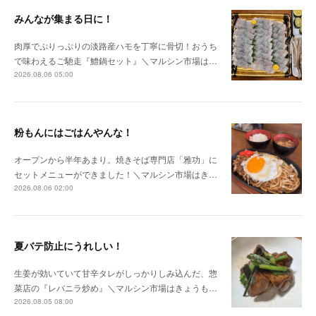
みんなが集まる日に！
肉厚でぷりっぷりの淡路産ハモを丁寧に骨切！おうち
で味わえるご馳走『鱧鍋セット』＼マルシン市場は…
2026.08.06 05:00
粉もんにはごはんやんな！
オープンから半年あまり。焼きそば専門店「雅功」に
セットメニューができました！＼マルシン市場はき…
2026.08.06 02:00
夏バテ防止にうれしい！
生姜が効いていて甘辛タレがしっかりしみ込んだ、惣
菜店の『レバニラ炒め』＼マルシン市場はきょうも…
2026.08.05 08:00