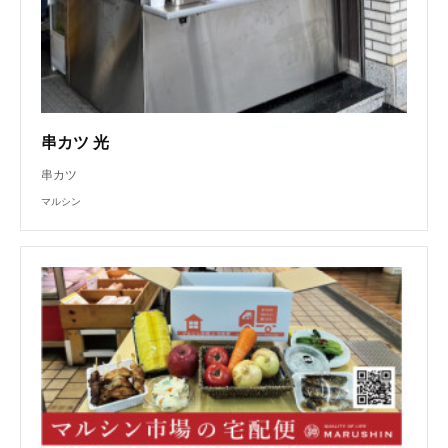
串カツ 光
串カツ
マルシン