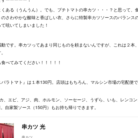
よくある（うんうん）。でも、プチトマトの串カツ・・・？と思って、
トのさわやかな酸味と香ばしい衣、さらに特製串カツソースのバランス
って呟いてしまいました！
感動です。串カツってあまり同じものを頼まないんですが、これは２本
す。
も食べてみてください！！！！！
スパラトマト』は１本130円。店頭はもちろん、マルシン市場の宅配便
イカ、エビ、アジ、肉、ホルモン、ソーセージ、うずら、いも、レンコン
0円。自家製ソース（150円）もお持ち帰りできます。
串カツ 光
串カツ