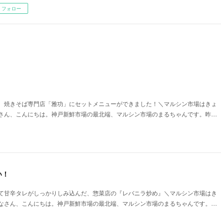
フォロー
。焼きそば専門店「雅功」にセットメニューができました！＼マルシン市場はきょ
さん、こんにちは。神戸新鮮市場の最北端、マルシン市場のまるちゃんです。昨…
い！
て甘辛タレがしっかりしみ込んだ、惣菜店の『レバニラ炒め』＼マルシン市場はき
なさん、こんにちは。神戸新鮮市場の最北端、マルシン市場のまるちゃんです。…