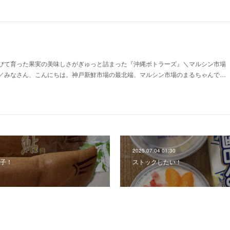
！
びて育った果実の美味しさがぎゅっと詰まった『沖縄ボトラーズ』＼マルシン市場
／みなさん、こんにちは。神戸新鮮市場の最北端、マルシン市場のまるちゃんで…
2025.07.04 01:30
子！
ストックしたい！