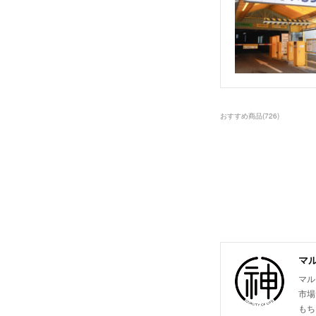
おすすめ商品
(
726
)
マ
マル
市場
もち