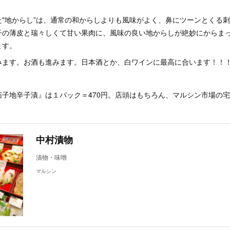
た"地からし”は、通常の和からしよりも風味がよく、鼻にツーンとくる
子の薄皮と瑞々しくて甘い果肉に、風味の良い地からしが絶妙にからま
ます。
みます。お酒も進みます。日本酒とか、白ワインに最高に合います！！
茄子地辛子漬』は１パック＝470円。店頭はもちろん、マルシン市場の
中村漬物
漬物・味噌
マルシン