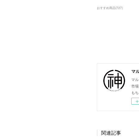
おすすめ商品
(
727
)
マ
マル
市場
もち
関連記事