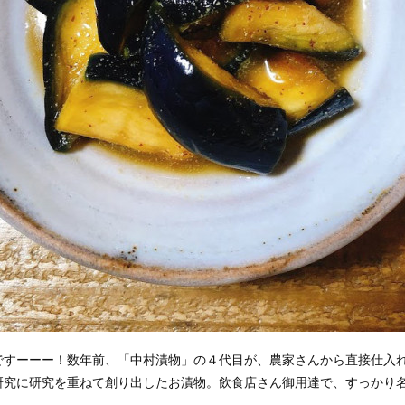
ですーーー！数年前、「中村漬物」の４代目が、農家さんから直接仕入
研究に研究を重ねて創り出したお漬物。飲食店さん御用達で、すっかり