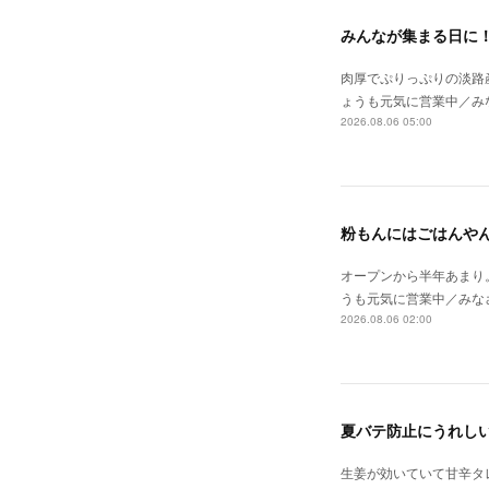
みんなが集まる日に
肉厚でぷりっぷりの淡路
ょうも元気に営業中／み
2026.08.06 05:00
粉もんにはごはんや
オープンから半年あまり
うも元気に営業中／みな
2026.08.06 02:00
夏バテ防止にうれし
生姜が効いていて甘辛タ