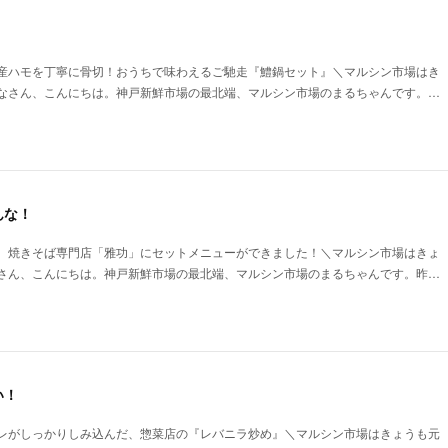
！
産ハモを丁寧に骨切！おうちで味わえるご馳走『鱧鍋セット』＼マルシン市場はき
なさん、こんにちは。神戸新鮮市場の最北端、マルシン市場のまるちゃんです。…
んな！
。焼きそば専門店「雅功」にセットメニューができました！＼マルシン市場はきょ
さん、こんにちは。神戸新鮮市場の最北端、マルシン市場のまるちゃんです。昨…
い！
レがしっかりしみ込んだ、惣菜店の『レバニラ炒め』＼マルシン市場はきょうも元