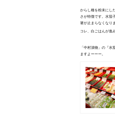
からし種を粉末にし
さが特徴です。水茄
箸が止まらなくなり
コレ、白ごはんが進
「中村漬物」の『水
ますよーーー。