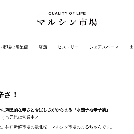
ン市場の宅配便
店舗
ヒストリー
シェアスペース
出
辛さ！
子に刺激的な辛さと香ばしさがからまる『水茄子地辛子漬』
ょうも元気に営業中／
は。神戸新鮮市場の最北端、マルシン市場のまるちゃんです。