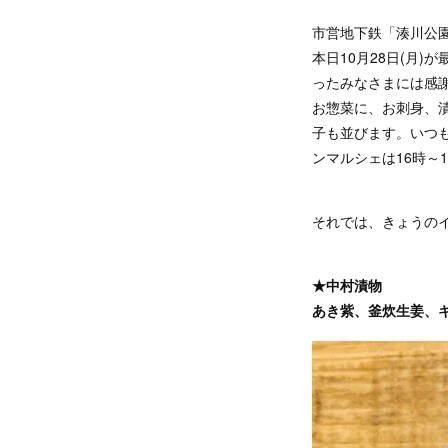
市営地下鉄「湊川公園
本日10月28日(月
ったみなさまには感
お惣菜に、お刺身、
子も並びます。いつ
ンマルシェは16時～
それでは、きょうの
★中村漬物
あき紫、釜炊生姜、