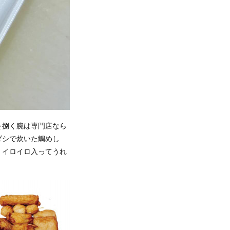
を捌く腕は専門店なら
ダシで炊いた鯛めし
、イロイロ入ってうれ