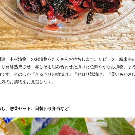
用達「中村漬物」のお漬物をたくさんお持ちします。リピーター続出中
くり発酵熟成させ、赤しそを組み合わせた漬けた色鮮やかなお漬物。ま
徴です。そのほか『きゅうりの糠漬け』『セロリ浅漬け』『長いもわさ
人気のお漬物をお見逃しなく。
めし、惣菜セット、日替わり弁当など