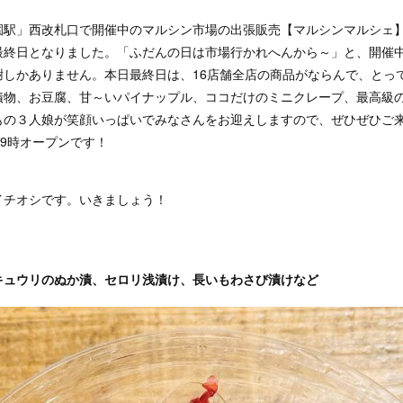
駅」西改札口で開催中のマルシン市場の出張販売【マルシンマルシェ】。
)が最終日となりました。「ふだんの日は市場行かれへんから～」と、開催
謝しかありません。本日最終日は、16店舗全店の商品がならんで、とっ
漬物、お豆腐、甘～いパイナップル、ココだけのミニクレープ、最高級
もの３人娘が笑顔いっぱいでみなさんをお迎えしますので、ぜひぜひご
19時オープンです！
イチオシです。いきましょう！
キュウリのぬか漬、セロリ浅漬け、長いもわさび漬けなど