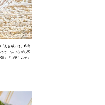
の『あき紫』は、広島
ろやかでありながら深
び漬』『白菜キムチ』