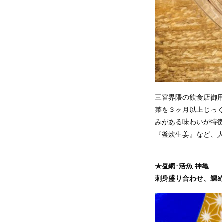
三宮界隈の飲食店御
菜を３ヶ月以上じっ
みがある味わいが特
『釜炊生姜』など、
★昼網･活魚 神亀
刺身盛り合わせ、鯛