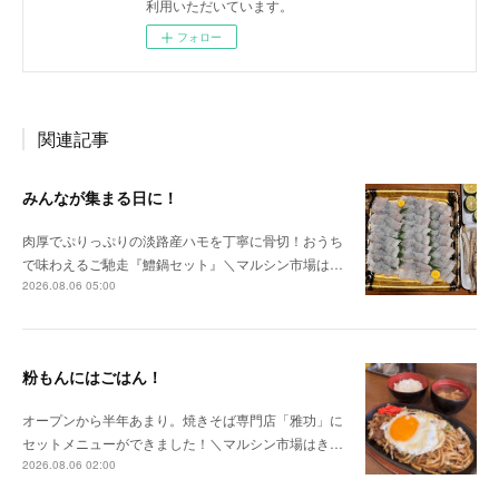
利用いただいています。
フォロー
関連記事
みんなが集まる日に！
肉厚でぷりっぷりの淡路産ハモを丁寧に骨切！おうち
で味わえるご馳走『鱧鍋セット』＼マルシン市場は…
2026.08.06 05:00
粉もんにはごはん！
オープンから半年あまり。焼きそば専門店「雅功」に
セットメニューができました！＼マルシン市場はき…
2026.08.06 02:00