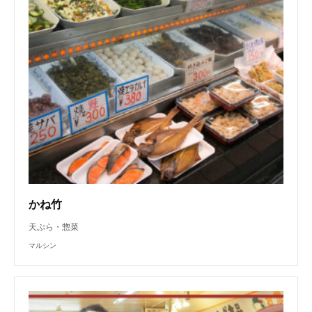
かね竹
天ぷら・惣菜
マルシン