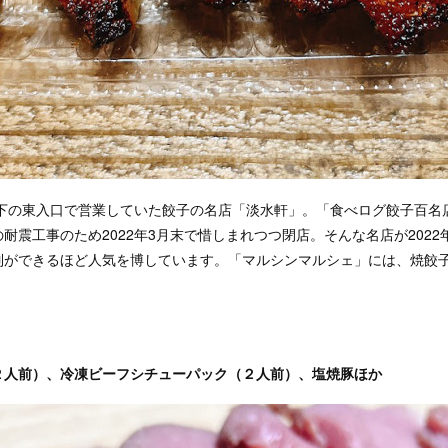
架下の東入口で営業していた餃子の名店「淡水軒」。「食べログ餃子百名
耐震工事のため2022年3月末で惜しまれつつ閉店。そんな名店が2022
列ができるほど人気を博しています。「マルシンマルシェ」には、焼餃
２人前）、冷凍ビーフシチューパック（２人前）、塩焼豚ほか