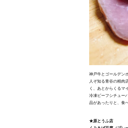
神戸牛とゴールデン
人ぞ知る青谷の精肉
く、あとからくるマ
冷凍ビーフシチュー
品があったりと、食
★原とうふ店
くみあげ豆腐（プレ