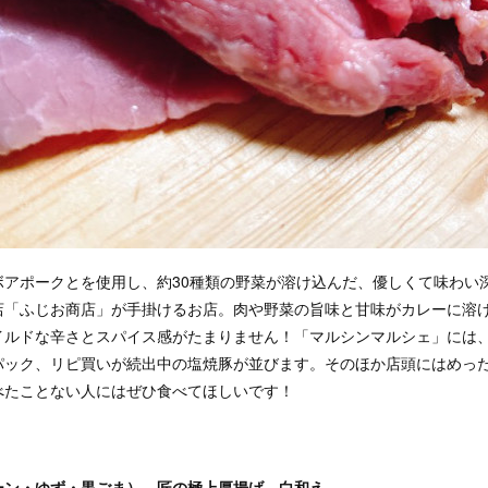
ボアポークとを使用し、約30種類の野菜が溶け込んだ、優しくて味わい
店「ふじお商店」が手掛けるお店。肉や野菜の旨味と甘味がカレーに溶
イルドな辛さとスパイス感がたまりません！「マルシンマルシェ」には
パック、リピ買いが続出中の塩焼豚が並びます。そのほか店頭にはめっ
べたことない人にはぜひ食べてほしいです！
ーン・ゆず・黒ごま）、匠の極上厚揚げ、白和え