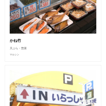
かね竹
天ぷら・惣菜
マルシン