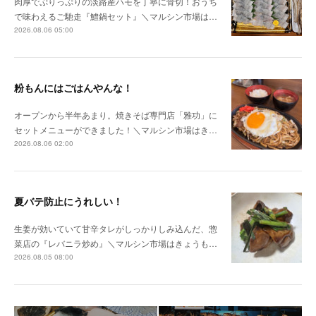
肉厚でぷりっぷりの淡路産ハモを丁寧に骨切！おうち
で味わえるご馳走『鱧鍋セット』＼マルシン市場は…
2026.08.06 05:00
粉もんにはごはんやんな！
オープンから半年あまり。焼きそば専門店「雅功」に
セットメニューができました！＼マルシン市場はき…
2026.08.06 02:00
夏バテ防止にうれしい！
生姜が効いていて甘辛タレがしっかりしみ込んだ、惣
菜店の『レバニラ炒め』＼マルシン市場はきょうも…
2026.08.05 08:00