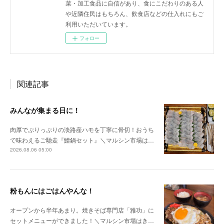
菜・加工食品に自信があり、食にこだわりのある人
や近隣住民はもちろん、飲食店などの仕入れにもご
利用いただいています。
フォロー
関連記事
みんなが集まる日に！
肉厚でぷりっぷりの淡路産ハモを丁寧に骨切！おうち
で味わえるご馳走『鱧鍋セット』＼マルシン市場は…
2026.08.06 05:00
粉もんにはごはんやんな！
オープンから半年あまり。焼きそば専門店「雅功」に
セットメニューができました！＼マルシン市場はき…