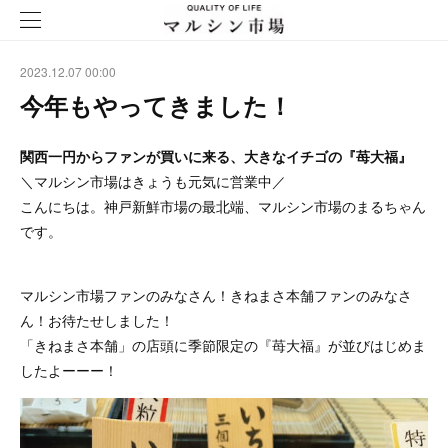
2023.12.07 00:00
今年もやってきました！
関西一円からファンが買いに来る、大きなイチゴの『苺大福』
＼マルシン市場はきょうも元気に営業中／
こんにちは。神戸新鮮市場の最北端、マルシン市場のまるちゃん
です。
マルシン市場ファンのみなさん！きねまさ本舗ファンのみなさ
ん！お待たせしました！
「きねまさ本舗」の店頭に季節限定の『苺大福』が並びはじめま
したよーーー！