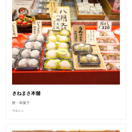
きねまさ本舗
餅・和菓子
マルシン