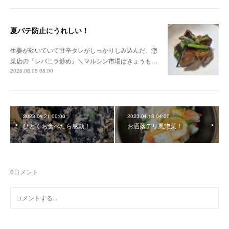
夏バテ防止にうれしい！
生姜が効いていて甘辛タレがしっかりしみ込んだ、惣
菜店の『レバニラ炒め』＼マルシン市場はきょうも…
2026.08.05 08:00
2023.04.21 00:00
2023.04.18 04:00
ひとくち食べたら感動！
お洒落デリ風惣菜！
0
コメント