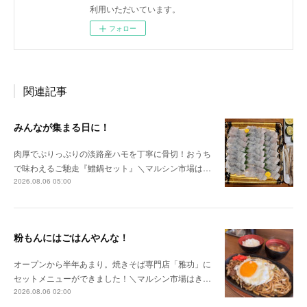
利用いただいています。
フォロー
関連記事
みんなが集まる日に！
肉厚でぷりっぷりの淡路産ハモを丁寧に骨切！おうち
で味わえるご馳走『鱧鍋セット』＼マルシン市場は…
2026.08.06 05:00
粉もんにはごはんやんな！
オープンから半年あまり。焼きそば専門店「雅功」に
セットメニューができました！＼マルシン市場はき…
2026.08.06 02:00